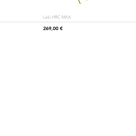
Leki HRC MAX
Hinta
269,00 €