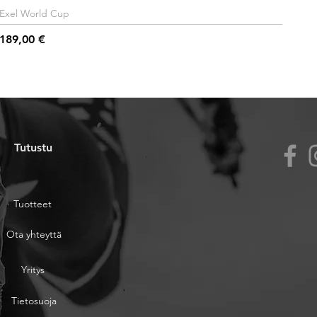
Exel World Cup
Hinta
189,00 €
Tutustu
Tuotteet
Ota yhteyttä
Yritys
Tietosuoja