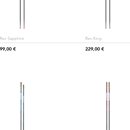
Rex Sapphire
Rex King
Hinta
Hinta
99,00 €
229,00 €