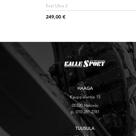
Exel Ultra 2
Hinta
249,00 €
HAAGA
Kauppalantie 15
00320 Helsinki
p. 010 281 2781
TUUSULA