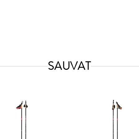
U
TUOTTEET
HUOLTO
AJANKOHTAISTA
YRITYS
SAUVAT