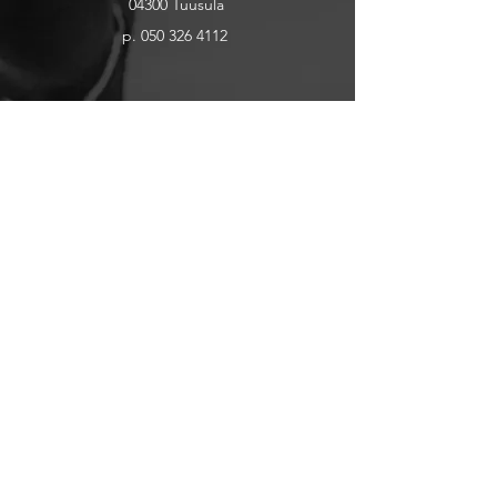
04300 Tuusul
a
p.
050 326 4112
p.
010 281 2781
myynti@kallesport.fi
Tutustu
Tuotteet
Ota yhteyttä
Yritys
Tietosuoja
©2020 Tikkurilan Kunnon
Kauppa Oy