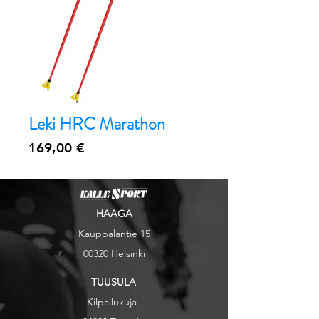
Leki HRC Marathon
Hinta
169,00 €
HAAGA
Kauppalantie 15
00320 Helsinki
TUUSULA
Kilpailukuja