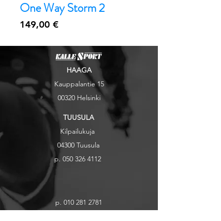
One Way Storm 2
Hinta
149,00 €
HAAGA
Kauppalantie 15
00320 Helsinki
TUUSULA
Kilpailukuja
04300 Tuusul
a
p.
050 326 4112
p.
010 281 2781
myynti@kallesport.fi