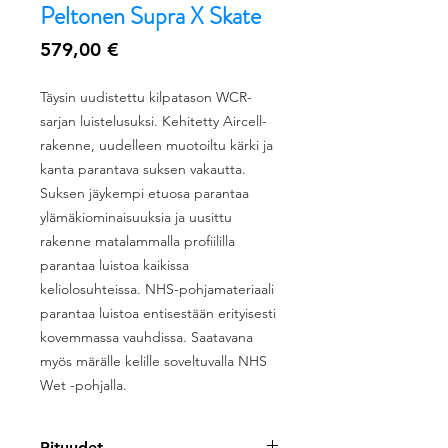
Peltonen Supra X Skate
Hinta
579,00 €
Täysin uudistettu kilpatason WCR-
sarjan luistelusuksi. Kehitetty Aircell-
rakenne, uudelleen muotoiltu kärki ja
kanta parantava suksen vakautta.
Suksen jäykempi etuosa parantaa
ylämäkiominaisuuksia ja uusittu
rakenne matalammalla profiililla
parantaa luistoa kaikissa
keliolosuhteissa. NHS-pohjamateriaali
parantaa luistoa entisestään erityisesti
kovemmassa vauhdissa. Saatavana
myös märälle kelille soveltuvalla NHS
Wet -pohjalla.
Pituudet