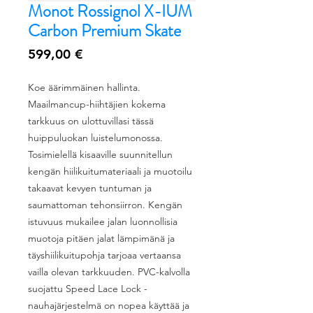
Monot Rossignol X-IUM
Carbon Premium Skate
Hinta
599,00 €
Koe äärimmäinen hallinta.
Maailmancup-hiihtäjien kokema
tarkkuus on ulottuvillasi tässä
huippuluokan luistelumonossa.
Tosimielellä kisaaville suunnitellun
kengän hiilikuitumateriaali ja muotoilu
takaavat kevyen tuntuman ja
saumattoman tehonsiirron. Kengän
istuvuus mukailee jalan luonnollisia
muotoja pitäen jalat lämpimänä ja
täyshiilikuitupohja tarjoaa vertaansa
vailla olevan tarkkuuden. PVC-kalvolla
suojattu Speed Lace Lock -
nauhajärjestelmä on nopea käyttää ja