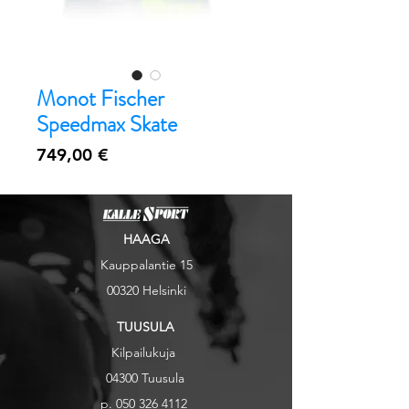
Monot Fischer
Speedmax Skate
Hinta
749,00 €
HAAGA
Kauppalantie 15
00320 Helsinki
TUUSULA
Kilpailukuja
04300 Tuusul
a
p.
050 326 4112