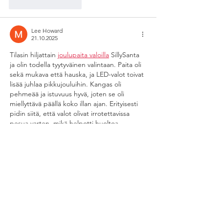
Tykkää
vastaus
Lee Howard
21.10.2025
Tilasin hiljattain 
joulupaita valoilla
 SillySanta 
ja olin todella tyytyväinen valintaan. Paita oli 
sekä mukava että hauska, ja LED-valot toivat 
lisää juhlaa pikkujouluihin. Kangas oli 
pehmeää ja istuvuus hyvä, joten se oli 
miellyttävä päällä koko illan ajan. Erityisesti 
pidin siitä, että valot olivat irrotettavissa 
pesua varten, mikä helpotti huoltoa. 
Suosittelen tätä paitaa kaikille, jotka 
haluavat lisätä hauskuutta ja valoa joulun 
juhliin!
Tykkää
vastaus
HAAGA