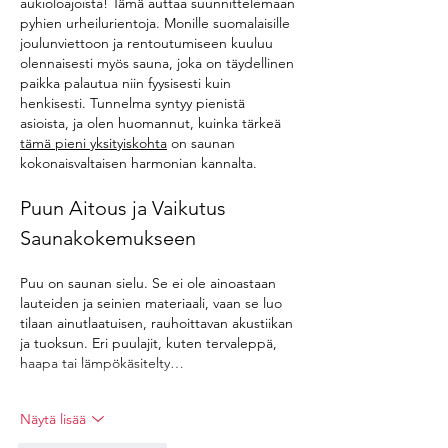
aukioloajoista! Tämä auttaa suunnittelemaan 
pyhien urheilurientoja. Monille suomalaisille 
joulunviettoon ja rentoutumiseen kuuluu 
olennaisesti myös sauna, joka on täydellinen 
paikka palautua niin fyysisesti kuin 
henkisesti. Tunnelma syntyy pienistä 
asioista, ja olen huomannut, kuinka tärkeä 
tämä pieni yksityiskohta
 on saunan 
kokonaisvaltaisen harmonian kannalta.
Puun Aitous ja Vaikutus 
Saunakokemukseen
Puu on saunan sielu. Se ei ole ainoastaan 
lauteiden ja seinien materiaali, vaan se luo 
tilaan ainutlaatuisen, rauhoittavan akustiikan 
ja tuoksun. Eri puulajit, kuten tervaleppä, 
haapa tai lämpökäsitelty…
Näytä lisää