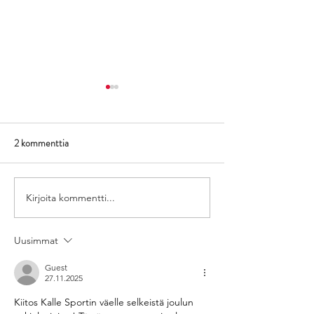
2 kommenttia
Kirjoita kommentti...
Tuusulan liikkeen kausi 24-
Hiihtokausi 2024
25 on alkanut
täällä
Uusimmat
Guest
27.11.2025
Kiitos Kalle Sportin väelle selkeistä joulun 